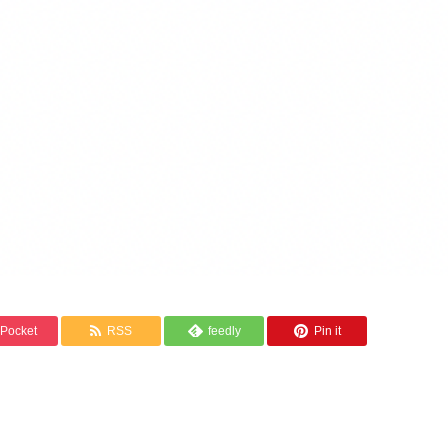
Pocket
RSS
feedly
Pin it