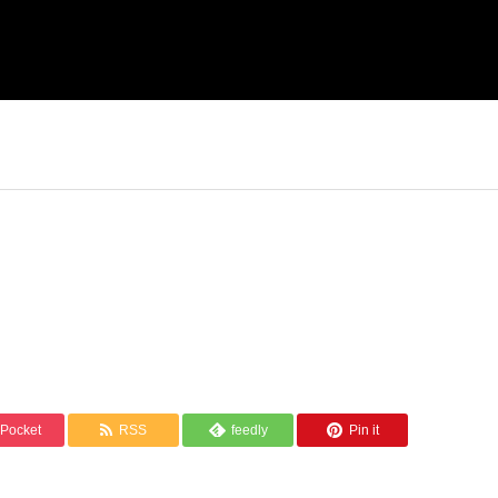
Pocket
RSS
feedly
Pin it