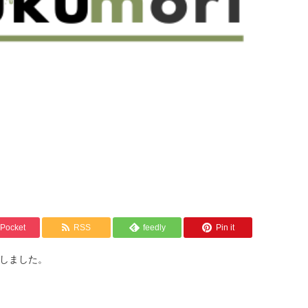
Pocket
RSS
feedly
Pin it
しました。